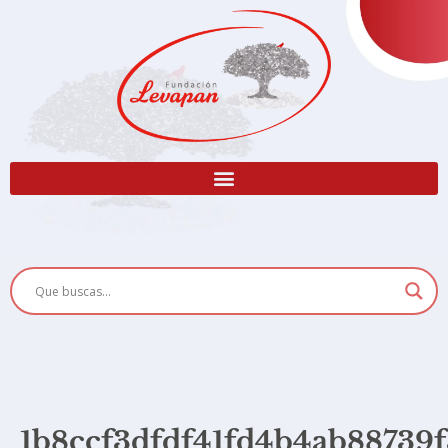
1b8ccf3dfdf41fd4b4ab88739